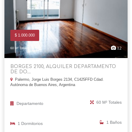
$ 1.000.000
12
60 M² Totales
BORGES 2100, ALQUILER DEPARTAMENTO
DE DO...
Palermo, Jorge Luis Borges 2134, C1425FFD Cdad.
Autónoma de Buenos Aires, Argentina
60 M² Totales
Departamento
1 Baños
1 Dormitorios