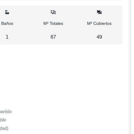
Baños
M² Totales
M² Cubiertos
1
67
49
artido
ble
dad)