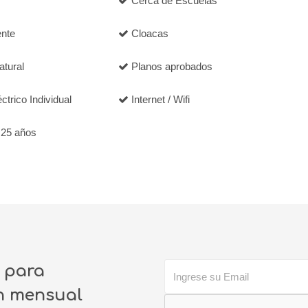
Cerca de Escuelas
ente
Cloacas
tural
Planos aprobados
trico Individual
Internet / Wifi
 25 años
o para
ín mensual