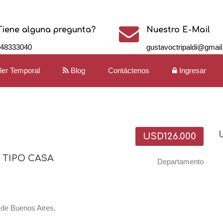
Tiene alguna pregunta?
Nuestro E-Mail
148333040
gustavoctripaldi@gmai
iler Temporal
Blog
Contáctenos
Ingresar
USD126.000
 TIPO CASA
Departamento
de Buenos Aires,