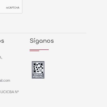
os
Síganos
A,
il.com
 CUCICBA Nº