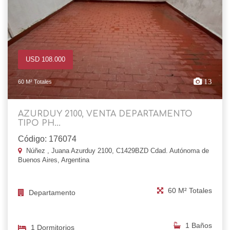
USD 108.000
13
60 M² Totales
AZURDUY 2100, VENTA DEPARTAMENTO
TIPO PH...
Código: 176074
Núñez , Juana Azurduy 2100, C1429BZD Cdad. Autónoma de
Buenos Aires, Argentina
60 M² Totales
Departamento
1 Baños
1 Dormitorios