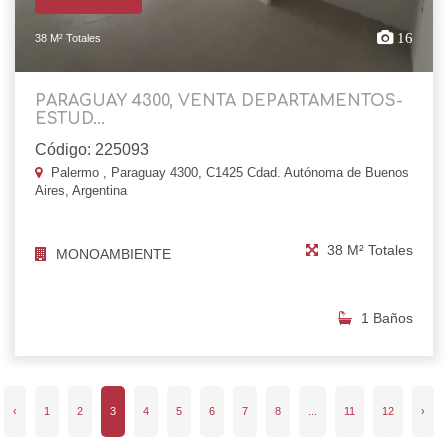
16
38 M² Totales
PARAGUAY 4300, VENTA DEPARTAMENTOS-
ESTUD...
Código: 225093
Palermo , Paraguay 4300, C1425 Cdad. Autónoma de Buenos
Aires, Argentina
38 M² Totales
MONOAMBIENTE
1 Baños
‹
1
2
3
4
5
6
7
8
...
11
12
›