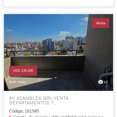
Venta
USD 135.000
18
60 M² Totales
AV. ASAMBLEA 1600, VENTA
DEPARTAMENTOS T...
Código: 181580