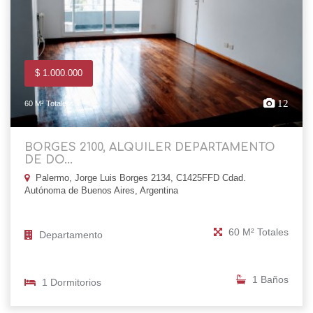
$ 1.000.000
12
60 M² Totales
BORGES 2100, ALQUILER DEPARTAMENTO
DE DO...
Palermo, Jorge Luis Borges 2134, C1425FFD Cdad.
Autónoma de Buenos Aires, Argentina
60 M² Totales
Departamento
1 Baños
1 Dormitorios