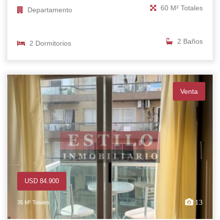
60 M² Totales
Departamento
2 Baños
2 Dormitorios
Venta
USD 84.900
13
35 M² Totales